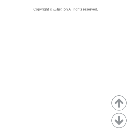
TistoryWhaleSkin3.4
Copyright ©
스토리on
All rights reserved.