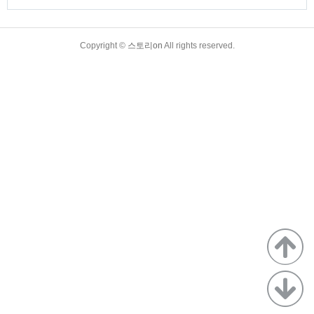
TistoryWhaleSkin3.4
Copyright ©
스토리on
All rights reserved.