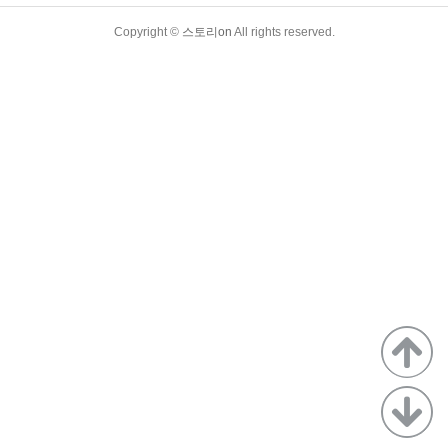
TistoryWhaleSkin3.4
Copyright ©
스토리on
All rights reserved.