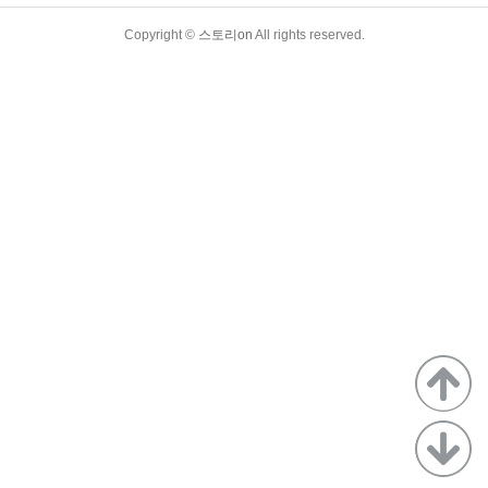
TistoryWhaleSkin3.4
Copyright ©
스토리on
All rights reserved.