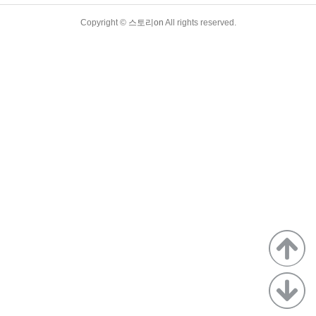
TistoryWhaleSkin3.4
Copyright ©
스토리on
All rights reserved.